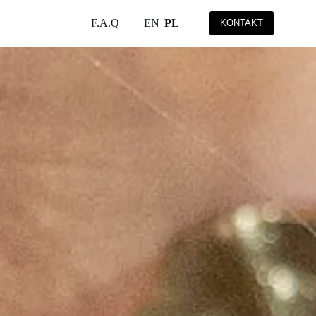
F.A.Q
EN
PL
KONTAKT