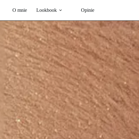
Przejdź
do
O mnie
Lookbook
Opinie
treści