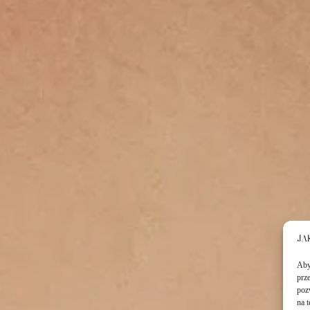
Aby 
prz
poz
na 