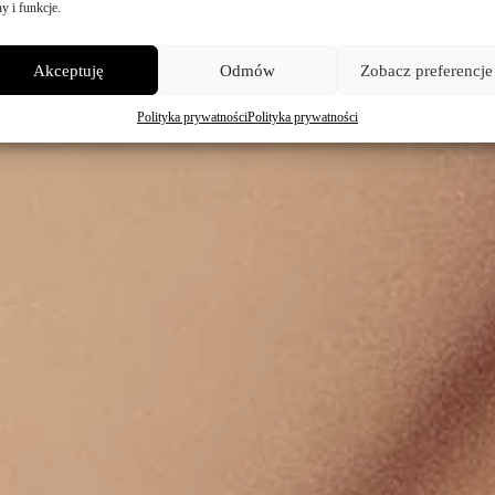
y i funkcje.
Akceptuję
Odmów
Zobacz preferencje
Polityka prywatności
Polityka prywatności