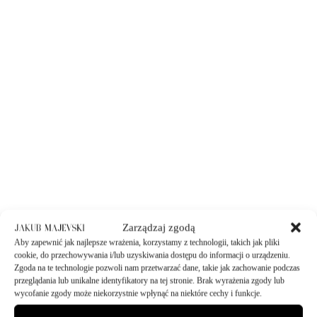
Zarządzaj zgodą
Aby zapewnić jak najlepsze wrażenia, korzystamy z technologii, takich jak pliki
cookie, do przechowywania i/lub uzyskiwania dostępu do informacji o urządzeniu.
Zgoda na te technologie pozwoli nam przetwarzać dane, takie jak zachowanie podczas
przeglądania lub unikalne identyfikatory na tej stronie. Brak wyrażenia zgody lub
wycofanie zgody może niekorzystnie wpłynąć na niektóre cechy i funkcje.