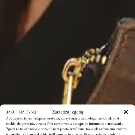
Zarządzaj zgodą
Aby zapewnić jak najlepsze wrażenia, korzystamy z technologii, takich jak pliki
cookie, do przechowywania i/lub uzyskiwania dostępu do informacji o urządzeniu.
Zgoda na te technologie pozwoli nam przetwarzać dane, takie jak zachowanie podczas
przeglądania lub unikalne identyfikatory na tej stronie. Brak wyrażenia zgody lub