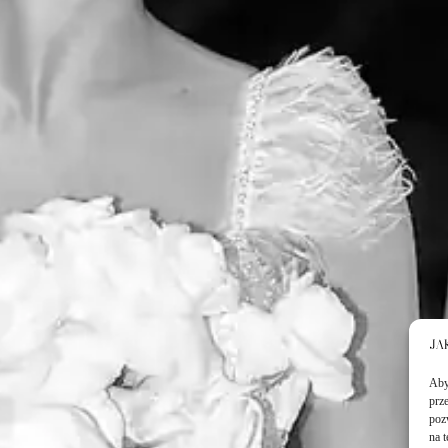
Aby 
prz
poz
na 