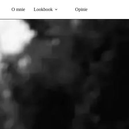
Przejdź
do
O mnie
Lookbook
Opinie
treści