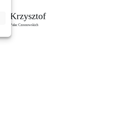
 & Krzysztof
nerowy
, 
Pałac Czosnowskich