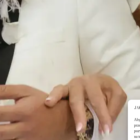
Aby 
prz
poz
na 