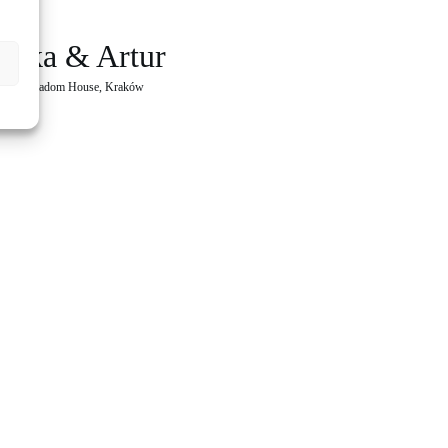
szka & Artur
rowy
, 
Stradom House
, 
Kraków