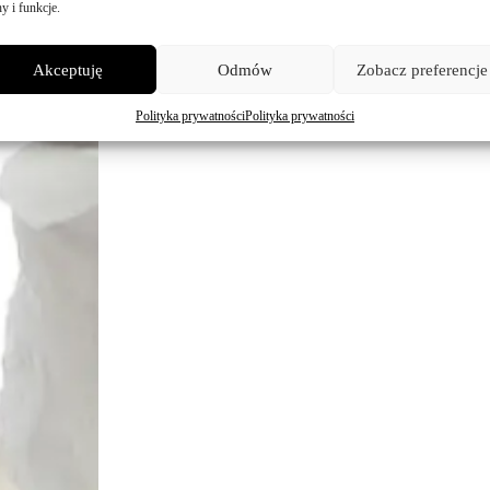
y i funkcje.
Agnie
Akceptuję
Odmów
Zobacz preferencje
Ślub plene
Polityka prywatności
Polityka prywatności